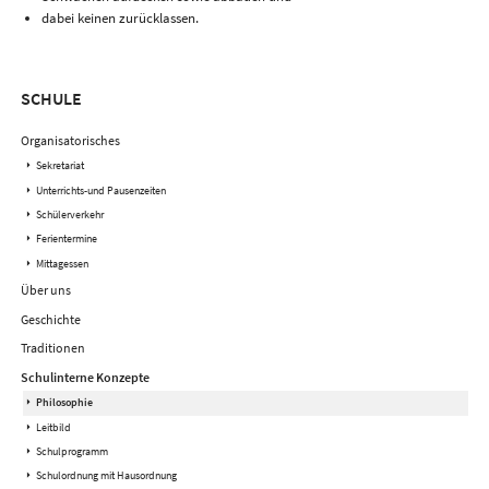
dabei keinen zurücklassen.
Navigation
SCHULE
überspringen
Organisatorisches
Sekretariat
Unterrichts-und Pausenzeiten
Schülerverkehr
Ferientermine
Mittagessen
Über uns
Geschichte
Traditionen
Schulinterne Konzepte
Philosophie
Leitbild
Schulprogramm
Schulordnung mit Hausordnung