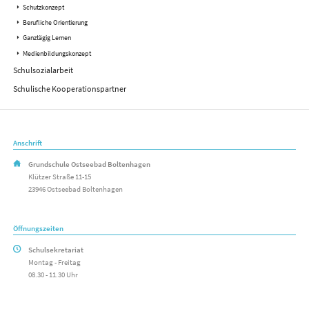
Schutzkonzept
Berufliche Orientierung
Ganztägig Lernen
Medienbildungskonzept
Schulsozialarbeit
Schulische Kooperationspartner
Anschrift
Grundschule Ostseebad Boltenhagen
Klützer Straße 11-15
23946 Ostseebad Boltenhagen
Öffnungszeiten
Schulsekretariat
Montag - Freitag
08.30 - 11.30 Uhr