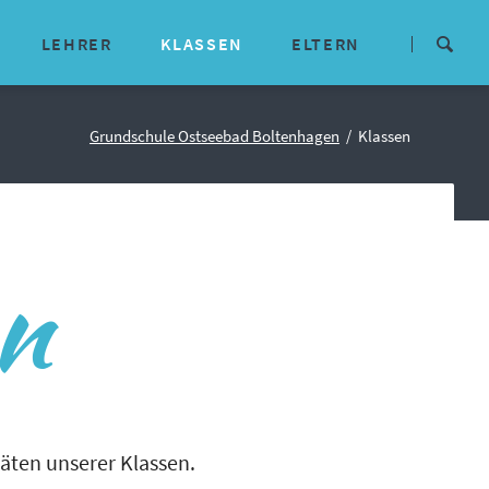
Navigation
überspringen
LEHRER
KLASSEN
ELTERN
isches
Lehrerteam
Aktuelle Infos
Grundschule Ostseebad Boltenhagen
Klassen
E-Mail-Adressen
Termine
Kommunikationswege
Mitwirkungsgremien
en
Downloads
ne Konzepte
Schulförderverein
arbeit
Kooperationspartner
täten unserer Klassen.