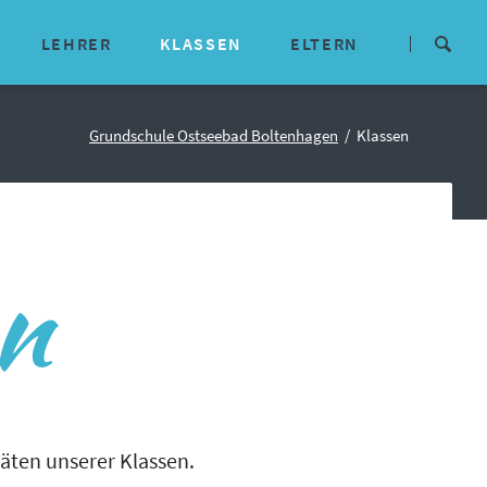
Navigation
überspringen
LEHRER
KLASSEN
ELTERN
isches
Lehrerteam
Aktuelle Infos
Grundschule Ostseebad Boltenhagen
Klassen
E-Mail-Adressen
Termine
Kommunikationswege
Mitwirkungsgremien
en
Downloads
ne Konzepte
Schulförderverein
arbeit
Kooperationspartner
täten unserer Klassen.