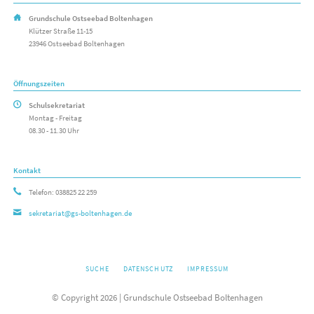
Grundschule Ostseebad Boltenhagen
Klützer Straße 11-15
23946 Ostseebad Boltenhagen
Öffnungszeiten
Schulsekretariat
Montag - Freitag
08.30 - 11.30 Uhr
Kontakt
Telefon: 038825 22 259
sekretariat@gs-boltenhagen.de
NAVIGATION
SUCHE
DATENSCHUTZ
IMPRESSUM
ÜBERSPRINGEN
© Copyright 2026 | Grundschule Ostseebad Boltenhagen