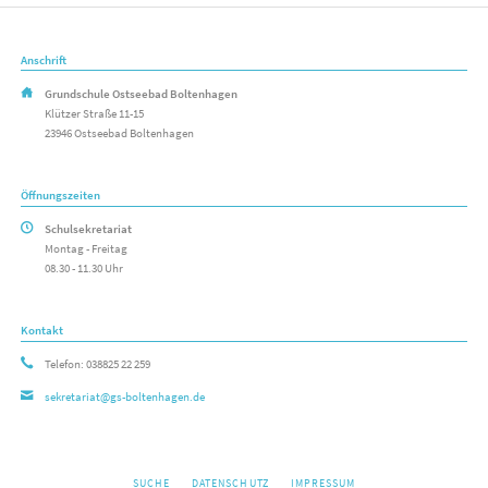
Anschrift
Grundschule Ostseebad Boltenhagen
Klützer Straße 11-15
23946 Ostseebad Boltenhagen
Öffnungszeiten
Schulsekretariat
Montag - Freitag
08.30 - 11.30 Uhr
Kontakt
Telefon: 038825 22 259
sekretariat@gs-boltenhagen.de
NAVIGATION
SUCHE
DATENSCHUTZ
IMPRESSUM